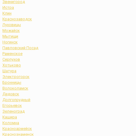
Звенигород
Истра
Клин
Краснозаводск
Луховицы
Можайск
Мытищи
Ногинск
Павловский Посад
Раменское
Серпухов
Хотьково
Шатура
Электрогорск
Бронницы
Волоколамск
Дедовск
Долгопрудный
Егорьевск
Зеленоград
Кашира
Коломна
Красноармейск
Краснознаменск