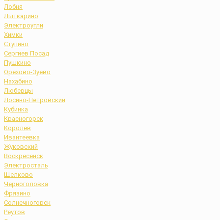
Лобня
Лыткарино
Электроугли
Химки
Ступино
Сергиев Посад
Пушкино
Орехово-Зуево
Нахабино
Люберцы
Лосино-Петровский
Кубинка
Красногорск
Королев
Ивантеевка
Жуковский
Воскресенск
Электросталь
Щелково
Черноголовка
Фрязино
Солнечногорск
Реутов