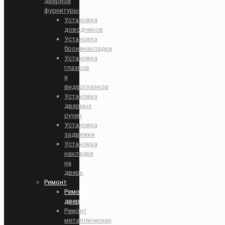
дверной
фурнитуры
Установка
доводчиков
Установка
броненакладки
Установка
глазков
и
видеоглазков
Установка
дверных
ручек
Установка
задвижки
Установка
накладки
на
дверь
Ремонт
Ремонт
дверей
Ремонт
металлических