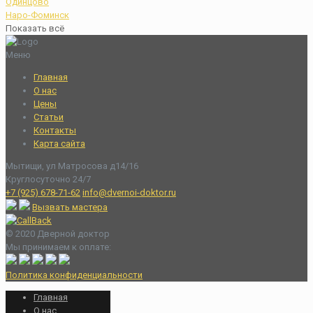
Одинцово
Наро-Фоминск
Показать всё
Меню
Главная
О нас
Цены
Статьи
Контакты
Карта сайта
Мытищи, ул Матросова д14/16
Круглосуточно 24/7
+7 (925) 678-71-62
info@dvernoi-doktor.ru
Вызвать мастера
© 2020 Дверной доктор
Мы принимаем к оплате:
Политика конфиденциальности
Главная
О нас