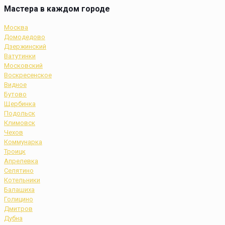
Мастера в каждом городе
Москва
Домодедово
Дзержинский
Ватутинки
Московский
Воскресенское
Видное
Бутово
Щербинка
Подольск
Климовск
Чехов
Коммунарка
Троицк
Апрелевка
Селятино
Котельники
Балашиха
Голицино
Дмитров
Дубна