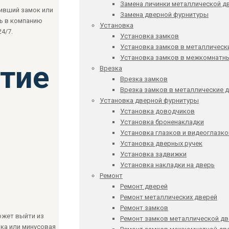
Замена личинки металлической д
нивший замок или
Замена дверной фурнитуры
ь в компанию
Установка
4/7.
Установка замков
Установка замков в металлическ
Установка замков в межкомнатн
тие
Врезка
Врезка замков
Врезка замков в металлические 
Установка дверной фурнитуры
Установка доводчиков
Установка броненакладки
Установка глазков и видеоглазк
Установка дверных ручек
Установка задвижки
Установка накладки на дверь
Ремонт
Ремонт дверей
Ремонт металлических дверей
Ремонт замков
ожет выйти из
Ремонт замков металлической дв
ка или минусовая