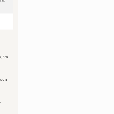
ери
, без
есом
о