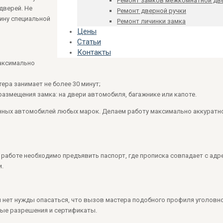
Ремонт замков межкомнатной дв
дверей. Не
Ремонт дверной ручки
ину специальной
Ремонт личинки замка
Цены
Статьи
Контакты
аксимально
ера занимает не более 30 минут;
азмещения замка: на двери автомобиля, багажнике или капоте.
ных автомобилей любых марок. Делаем работу максимально аккуратно
 работе необходимо предъявить паспорт, где прописка совпадает с адр
.
ам нет нужды опасаться, что вызов мастера подобного профиля уголовн
мые разрешения и сертификаты.