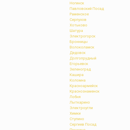
Ногинск
Павловский Посад
Раменское
Серпухов
Хотьково
Шатура
Электрогорск
Бронницы
Волоколамск
Дедовск
Долгопрудный
Егорьевск
Зеленоград
Кашира
Коломна
Красноармейск
Краснознаменск
Лобня
Лыткарино
Электроугли
Химки
Ступино
Сергиев Посад
Пушкино