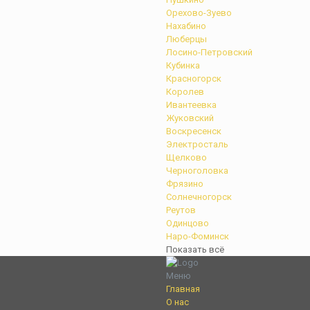
Орехово-Зуево
Нахабино
Люберцы
Лосино-Петровский
Кубинка
Красногорск
Королев
Ивантеевка
Жуковский
Воскресенск
Электросталь
Щелково
Черноголовка
Фрязино
Солнечногорск
Реутов
Одинцово
Наро-Фоминск
Показать всё
Меню
Главная
О нас