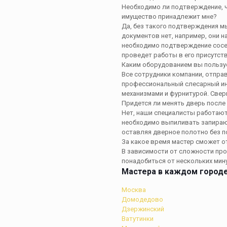
Необходимо ли подтверждение, ч
имущество принадлежит мне?
Да, без такого подтверждения мы
документов нет, например, они н
необходимо подтверждение сосе
проведет работы в его присутст
Каким оборудованием вы пользу
Все сотрудники компании, отправ
профессиональный слесарный ин
механизмами и фурнитурой.
Свер
Придется ли менять дверь после
Нет, наши специалисты работают
необходимо выпиливать запираю
оставляя дверное полотно без 
За какое время мастер сможет 
В зависимости от сложности про
понадобиться от нескольких мину
Мастера в каждом город
Москва
Домодедово
Дзержинский
Ватутинки