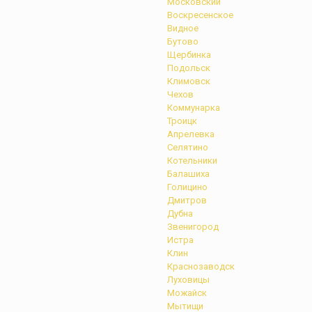
Московский
Воскресенское
Видное
Бутово
Щербинка
Подольск
Климовск
Чехов
Коммунарка
Троицк
Апрелевка
Селятино
Котельники
Балашиха
Голицино
Дмитров
Дубна
Звенигород
Истра
Клин
Краснозаводск
Луховицы
Можайск
Мытищи